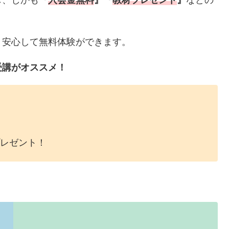
し、しかも
『
入会金無料
』『
教材プレゼント
』
などの
、安心して無料体験ができます。
受講がオススメ！
レゼント！