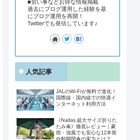
■習い事などお得な情報掲載
過去にブログ運用した経験を基
にブログ運用を再開！
Twitterでも発信しています♪
人気記事
JALのWi-Fiが無料で進化！
国際線・国内線での快適イ
ンターネット利用方法
《Nadas 超大サイズ折りた
たみ傘》徹底レビュー｜豪
雨・強風でも安心な12本骨
自動開閉傘の実力とは？