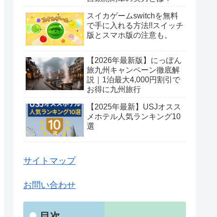
スイカゲームswitchを無料
で手に入れる方法!!スイッチ
版とスマホ版の注意も。
【2026年最新版】にっぽん
旅九州キャンペーン徹底解
説｜1泊最大4,000円割引で
お得に九州旅行
【2025年最新】USJオスス
メホテル人気ランキング10
選
サイトマップ
お問い合わせ
目次