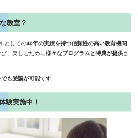
んな教室？
ルとしての
40年の実績を持つ信頼性の高い教育機関
学び、楽しむために
様々なプログラムと特典が提供
さ
ンでも受講が可能
です。
料体験実施中！